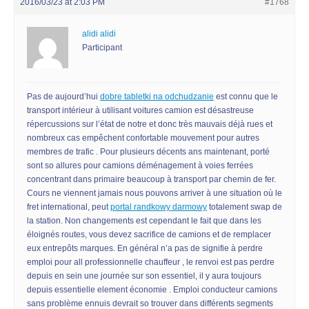
2016/03/23 at 2:03 PM
#1768
alidi alidi
Participant
Pas de aujourd’hui
dobre tabletki na odchudzanie
est connu que le
transport intérieur à utilisant voitures camion est désastreuse
répercussions sur l’état de notre et donc très mauvais déjà rues et
nombreux cas empêchent confortable mouvement pour autres
membres de trafic . Pour plusieurs décents ans maintenant, porté
sont so allures pour camions déménagement à voies ferrées
concentrant dans primaire beaucoup à transport par chemin de fer.
Cours ne viennent jamais nous pouvons arriver à une situation où le
fret international, peut
portal randkowy darmowy
totalement swap de
la station. Non changements est cependant le fait que dans les
éloignés routes, vous devez sacrifice de camions et de remplacer
eux entrepôts marques. En général n’a pas de signifie à perdre
emploi pour all professionnelle chauffeur , le renvoi est pas perdre
depuis en sein une journée sur son essentiel, il y aura toujours
depuis essentielle element économie . Emploi conducteur camions
sans problème ennuis devrait so trouver dans différents segments