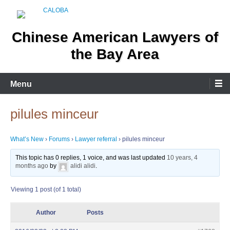
Skip
to
content
Chinese American Lawyers of
the Bay Area
Menu
pilules minceur
What’s New
›
Forums
›
Lawyer referral
›
pilules minceur
This topic has 0 replies, 1 voice, and was last updated
10 years, 4
months ago
by
alidi alidi
.
Viewing 1 post (of 1 total)
Author
Posts